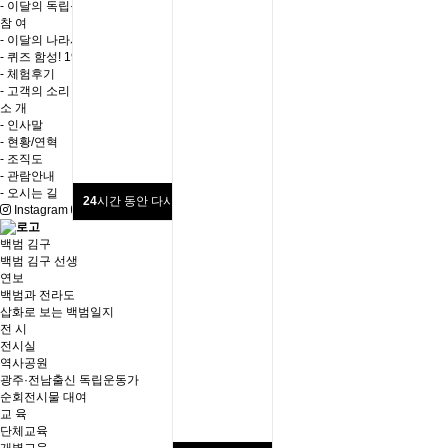
- 이달의 독립운동가
참 여
- 이달의 나라사랑 퀴즈
- 퀴즈 함성! 1919
- 체험후기
- 고객의 소리
소 개
- 인사말
- 현황/연혁
- 조직도
- 관람안내
- 오시는 길
24
시간 동안 다시 열람하지 않습니다.
Instagram
Youtube
Login
회원가입
백범 김구
백범 김구 선생
연보
백범과 전라도
삽화로 보는 백범일지
전 시
전시실
역사공원
광주·전남출신 독립운동가
순회전시물 대여
교 육
단체교육