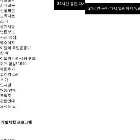
개별교육
24
시간 동안 다시 열람하지 않습니다.
기타교육
24
시간 동안 다시 열람하지 않
신청확인
교육자료
소 식
공지사항
언론보도
사진·영상
웹소식지
이달의 독립운동가
참 여
이달의 나라사랑 퀴즈
퀴즈 함성! 1919
체험후기
고객의 소리
소 개
인사말
현황/연혁
조직도
관람안내
오시는 길
개별체험 프로그램