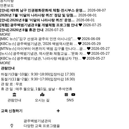
공지사항
언론보도
[안내] 제9회 남구 인권평화문화제 체험·전시부스 운영…
2026-08-07
2026년 7월 '이달의 나라사랑 퀴즈' 정답 및 당첨…
2026-08-01
[안내] 2026년 8월 '이달의 나라사랑 퀴즈' 운영…
2026-08-01
[체험] 광주백범기념관 8월 개별체험 프로그램 안내
2026-07-25
[안내] 2026년 8월 휴관 안내
2026-07-25
MORE
[MBC 뉴스] "김구 선생과 광주의 인연 아시나요".…
2026-06-09
[KBC뉴스] 광주백범기념관, '2026 백범역사문화 …
2026-05-29
[MTN뉴스] 아이부터 어른까지 백범 김구를 만나다…광…
2026-05-27
[뉴시스] 광주백범기념관, 역사문화 체험교실…'문화 자…
2026-05-27
[KBC뉴스] 광주백범기념관, '나라사랑 배움상자 7탄…
2026-05-27
MORE
관람안내
하절기(3월~10월) : 9:30~18:00(입장마감 17:30)
동절기(11월~2월) : 9:30~17:00(입장마감 16:30)
관 람 료 : 무료
휴 관 일 : 매주 월요일, 1월1일, 설날・추석연휴
관람안내
오시는 길
SNS
교육 신청하기
광주백범기념관의
다양한 교육 프로그램을