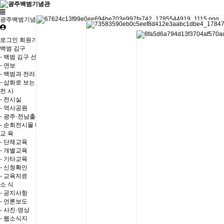
광주백범기념관
로그인
회원가입
백범 김구
- 백범 김구 선생
- 연보
- 백범과 전라도
- 삽화로 보는 백범일지
전 시
- 전시실
- 역사공원
- 광주·전남출신 독립운동가
- 순회전시물 대여
교 육
- 단체교육
- 개별교육
- 기타교육
- 신청확인
- 교육자료
소 식
- 공지사항
- 언론보도
- 사진·영상
- 웹소식지