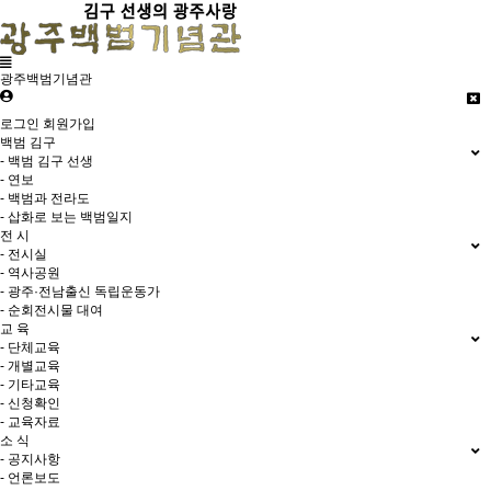
광주백범기념관
로그인
회원가입
백범 김구
- 백범 김구 선생
- 연보
- 백범과 전라도
- 삽화로 보는 백범일지
전 시
- 전시실
- 역사공원
- 광주·전남출신 독립운동가
- 순회전시물 대여
교 육
- 단체교육
- 개별교육
- 기타교육
- 신청확인
- 교육자료
소 식
- 공지사항
- 언론보도