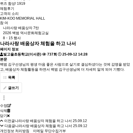
퀴즈 함성! 1919
체험후기
고객의 소리
KIM-KOO MEMORIAL HALL
참 여
나라사랑 배움상자 7탄
2026 백범 역사문화체험교실
8・15 행사
나라사랑 배움상자 체험을 하고 나서
페이지 정보
빛고을초등학교(이서준)
737회
25-09-12 14:28
본문
백범 김구선생님의 평생 마음 좋은 사람으로 살기로 결심하셨다는 것에 감명을 받았
고, 배움상자 체험활동을 하면서 백범 김구선생님에 더 자세히 알게 되어 기뻤다.
목록
글쓰기
수정
삭제
닫기
이전글
나라사랑 배움상자 체험을 하고 나서
25.09.12
다음글
나라사랑 배움상자 체험을 하고 나서
25.09.12
개인정보 처리방침
이메일 무단수집거부