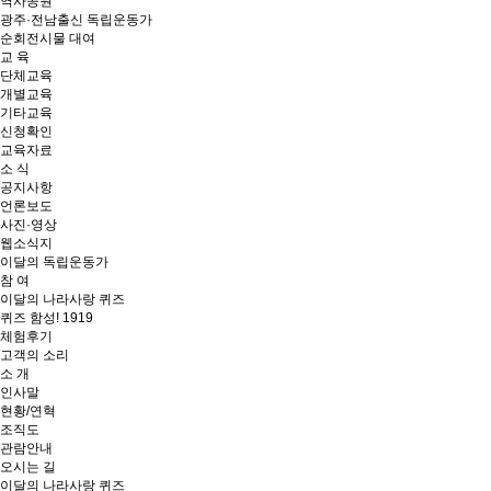
역사공원
광주·전남출신 독립운동가
순회전시물 대여
교 육
단체교육
개별교육
기타교육
신청확인
교육자료
소 식
공지사항
언론보도
사진·영상
웹소식지
이달의 독립운동가
참 여
이달의 나라사랑 퀴즈
퀴즈 함성! 1919
체험후기
고객의 소리
소 개
인사말
현황/연혁
조직도
관람안내
오시는 길
이달의 나라사랑 퀴즈