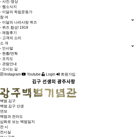
- 사진·영상
- 웹소식지
- 이달의 독립운동가
참 여
- 이달의 나라사랑 퀴즈
- 퀴즈 함성! 1919
- 체험후기
- 고객의 소리
소 개
- 인사말
- 현황/연혁
- 조직도
- 관람안내
- 오시는 길
Instagram
Youtube
Login
회원가입
백범 김구
백범 김구 선생
연보
백범과 전라도
삽화로 보는 백범일지
전 시
전시실