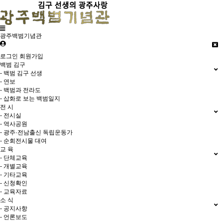
광주백범기념관
로그인
회원가입
백범 김구
- 백범 김구 선생
- 연보
- 백범과 전라도
- 삽화로 보는 백범일지
전 시
- 전시실
- 역사공원
- 광주·전남출신 독립운동가
- 순회전시물 대여
교 육
- 단체교육
- 개별교육
- 기타교육
- 신청확인
- 교육자료
소 식
- 공지사항
- 언론보도