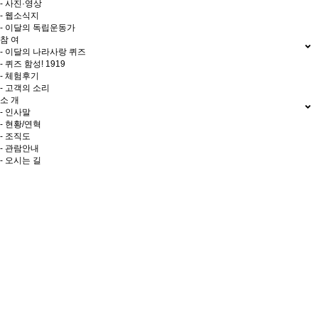
- 사진·영상
- 웹소식지
- 이달의 독립운동가
참 여
- 이달의 나라사랑 퀴즈
- 퀴즈 함성! 1919
- 체험후기
- 고객의 소리
소 개
- 인사말
- 현황/연혁
- 조직도
- 관람안내
- 오시는 길